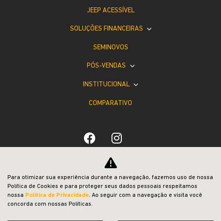
JEEP ACESSÍVEL
SOLUÇÕES FINANCEIRAS
SEMINOVOS
PÓS-VENDAS
INSTITUCIONAL
COMPARATIVO
Desacelere. Seu bem maior é a vida.
Para otimizar sua experiência durante a navegação, fazemos uso de nossa
Política de Cookies e para proteger seus dados pessoais respeitamos
nossa
Política de Privacidade
. Ao seguir com a navegação e visita você
concorda com nossas Políticas.