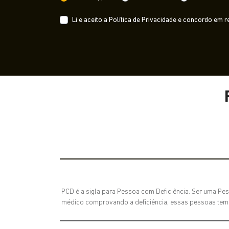
Li e aceito a
Política de Privacidade
e concordo em re
PCD é a sigla para Pessoa com Deficiência. Ser uma Pes
médico comprovando a deficiência, essas pessoas tem di