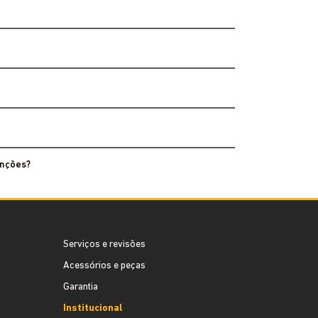
enções?
Serviços e revisões
Acessórios e peças
Garantia
Institucional