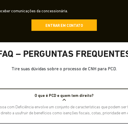
ceber comunicações da concessionária.
ENTRAR EM CONTATO
FAQ – PERGUNTAS FREQUENTE
Tire suas dúvidas sobre o processo de CNH para PCD.
O que é PCD e quem tem direito?
soa com Deficiência envolve um conjunto de características que podem ser fí
reito a usufruir de benefícios como isenções fiscais, cotas, prioridade em 