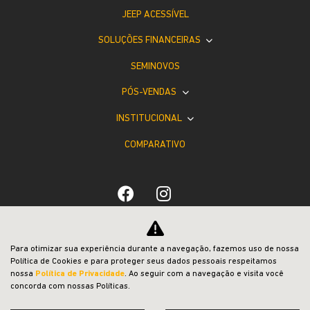
JEEP ACESSÍVEL
SOLUÇÕES FINANCEIRAS
SEMINOVOS
PÓS-VENDAS
INSTITUCIONAL
COMPARATIVO
Desacelere. Seu bem maior é a vida.
Para otimizar sua experiência durante a navegação, fazemos uso de nossa
Política de Cookies e para proteger seus dados pessoais respeitamos
nossa
Política de Privacidade
. Ao seguir com a navegação e visita você
concorda com nossas Políticas.