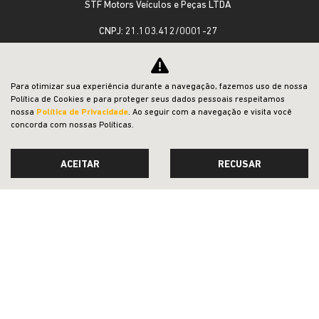
STF Motors Veículos e Peças LTDA
CNPJ: 21.103.412/0001-27
OFERTAS
Para otimizar sua experiência durante a navegação, fazemos uso de nossa
Política de Cookies e para proteger seus dados pessoais respeitamos
NOVOS
nossa
Política de Privacidade
. Ao seguir com a navegação e visita você
concorda com nossas Políticas.
VENDAS DIRETAS
ACEITAR
RECUSAR
JEEP ACESSÍVEL
SOLUÇÕES FINANCEIRAS
SEMINOVOS
PÓS-VENDAS
INSTITUCIONAL
COMPARATIVO