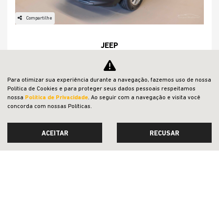
Compartilhe
JEEP
Jeep Compass 1.3 T270 Turbo Flex Sport At6 4p Automatico
2026
Jeep Stefanini Piracicaba
Para otimizar sua experiência durante a navegação, fazemos uso de nossa
R$ 147.990,00
Política de Cookies e para proteger seus dados pessoais respeitamos
nossa
Política de Privacidade
. Ao seguir com a navegação e visita você
concorda com nossas Políticas.
0 km
2026/2026
ACEITAR
RECUSAR
MAIS INFORMAÇÕES
‹
1
2
›