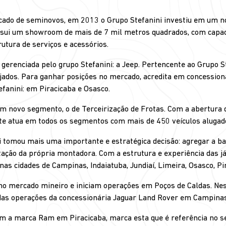
cado de seminovos, em 2013 o Grupo Stefanini investiu em um no
possui um showroom de mais de 7 mil metros quadrados, com cap
utura de serviços e acessórios.
renciada pelo grupo Stefanini: a Jeep. Pertencente ao Grupo St
jados. Para ganhar posições no mercado, acredita em concessioná
efanini: em Piracicaba e Osasco.
 novo segmento, o de Terceirização de Frotas. Com a abertura d
te atua em todos os segmentos com mais de 450 veículos alugad
 tomou mais uma importante e estratégica decisão: agregar a ba
ação da própria montadora. Com a estrutura e experiência das j
as cidades de Campinas, Indaiatuba, Jundiaí, Limeira, Osasco, Pir
o mercado mineiro e iniciam operações em Poços de Caldas. Ness
das operações da concessionária Jaguar Land Rover em Campina
om a marca Ram em Piracicaba, marca esta que é referência no 