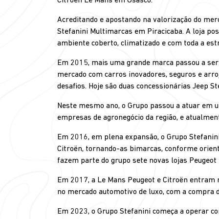
Citröen Le Mans em Osasco.
Acreditando e apostando na valorização do mer
Stefanini Multimarcas em Piracicaba. A loja 
ambiente coberto, climatizado e com toda a estr
Em 2015, mais uma grande marca passou a ser ge
mercado com carros inovadores, seguros e arro
desafios. Hoje são duas concessionárias Jeep St
Neste mesmo ano, o Grupo passou a atuar em um
empresas de agronegócio da região, e atualmen
Em 2016, em plena expansão, o Grupo Stefanini
Citroën, tornando-as bimarcas, conforme orient
fazem parte do grupo sete novas lojas Peugeot n
Em 2017, a Le Mans Peugeot e Citroën entram n
no mercado automotivo de luxo, com a compra 
Em 2023, o Grupo Stefanini começa a operar c