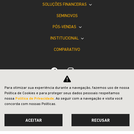
SOLUÇÕES FINANCEIRAS
SEMINOVOS
PÓS-VENDAS
INSTITUCIONAL
COMPARATIVO
Para otimizar sua experiência durante a navegação, fazemos uso de nossa
Política de Cookies e para proteger seus dados pessoais respeitamos
Desacelere. Seu bem maior é a vida.
nossa
Política de Privacidade
. Ao seguir com a navegação e visita você
concorda com nossas Políticas.
ACEITAR
RECUSAR
Desenvolvido pela DEALERSPACE ® Direitos Reservados.