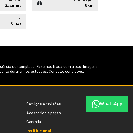
Combustível
Quilometragem
Gasolina
0km
Cor
Cinza
onsórcio contemplada. Fazemos troca com troco. Imagens
nquanto durarem os estoques. Consulte condições.
WhatsApp
Serviços e revisões
Acessórios e peças
Garantia
Institucional