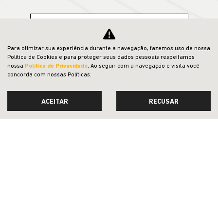
VER TODOS OS VEÍCULOS RELACIONADOS
Para otimizar sua experiência durante a navegação, fazemos uso de nossa
Política de Cookies e para proteger seus dados pessoais respeitamos
nossa
Política de Privacidade
. Ao seguir com a navegação e visita você
concorda com nossas Políticas.
ACEITAR
RECUSAR
STF Motors Veículos e Peças LTDA
CNPJ: 21.103.412/0001-27
OFERTAS
NOVOS