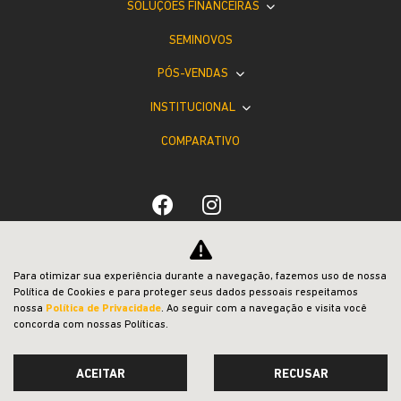
SOLUÇÕES FINANCEIRAS
SEMINOVOS
PÓS-VENDAS
INSTITUCIONAL
COMPARATIVO
Desacelere. Seu bem maior é a vida.
Para otimizar sua experiência durante a navegação, fazemos uso de nossa
Política de Cookies e para proteger seus dados pessoais respeitamos
nossa
Política de Privacidade
. Ao seguir com a navegação e visita você
concorda com nossas Políticas.
ACEITAR
RECUSAR
Desenvolvido pela DEALERSPACE ® Direitos Reservados.