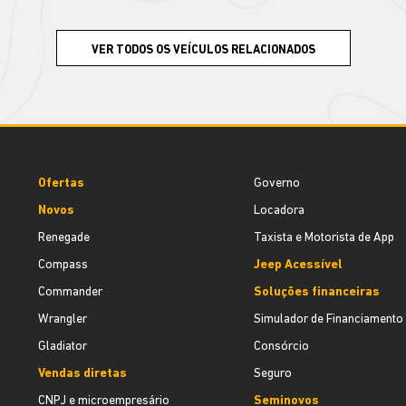
VER TODOS OS VEÍCULOS RELACIONADOS
Ofertas
Governo
Novos
Locadora
Renegade
Taxista e Motorista de App
Compass
Jeep Acessível
Commander
Soluções financeiras
Wrangler
Simulador de Financiamento
Gladiator
Consórcio
Vendas diretas
Seguro
CNPJ e microempresário
Seminovos