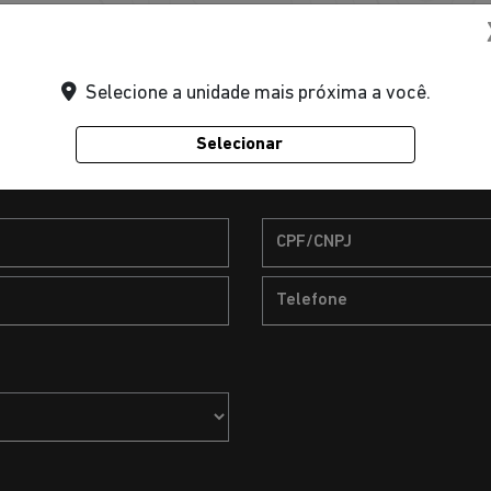
INTERESSE? ENTRE EM CO
Selecione a unidade mais próxima a você.
Selecionar