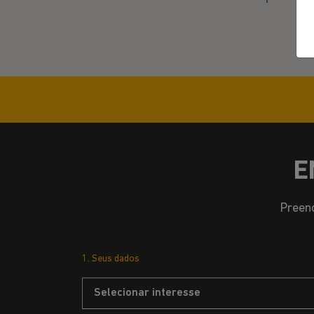
E
Preenc
1. Seus dados