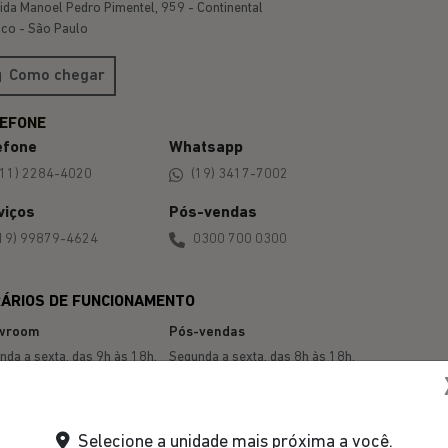
ida Manoel Pedro Pimentel, 959 - Continental
co - São Paulo
Como chegar
efone
Whatsapp
(11) 2284-4020
(19) 3417-7002
viços
Pós-vendas
19) 99879-4624
0300 700 0300
ÁRIOS DE FUNCIONAMENTO
wroom
Pós-vendas
nda a sexta, das 9h às 18h.
Segunda a sexta, das 8h às 18h.
do, das 9h às 17h.
Horário de almoço: 12h às
13h12.
Selecione a unidade mais próxima a você.