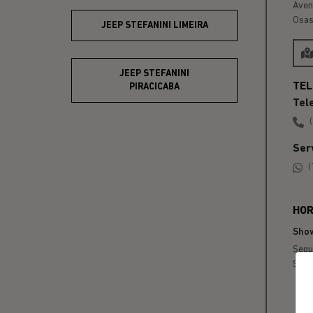
Aven
Osas
JEEP STEFANINI LIMEIRA
JEEP STEFANINI
PIRACICABA
Tel
Ser
(
HOR
Sho
Segu
Sába