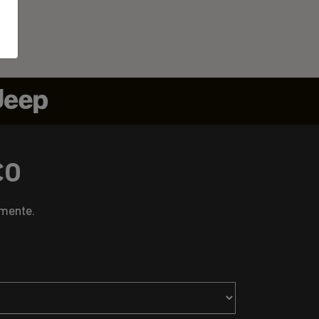
CO
amente.