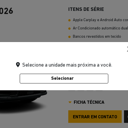
ITENS DE SÉRIE
026
Apple Carplay e Android Auto c
Ar Condicionado automático dua
Bancos revestidos em tecido
Central multimídia com tela de 8,
Faróis Full LED com assinatura 
VER MAIS
Selecione a unidade mais próxima a você.
Preto Carbon
Selecionar
FICHA TÉCNICA
ENTRAR EM CONTATO