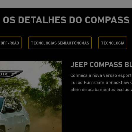
OS DETALHES DO COMPASS
 OFF-ROAD
TECNOLOGIAS SEMIAUTÔNOMAS
TECNOLOGIA
UM AUTÊNTICO J
O seu novo Jeep Compass tem 
das partes inferiores e teto 
DNA de um autêntico Jeep.