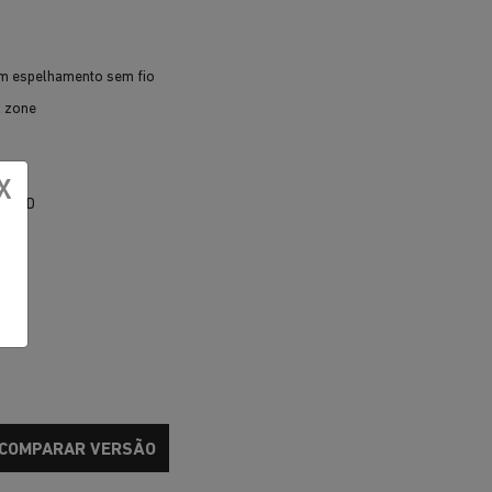
om espelhamento sem fio
l zone
4"
X
em LED
COMPARAR VERSÃO