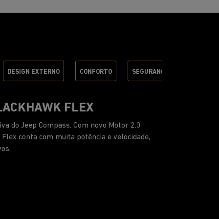
DESIGN EXTERNO
CONFORTO
SEGURANÇA
ACESSÓRI
EEP
novas versões, com rodas de até 19”, pinturas
solar panorâmico. Todas essas novidades com o