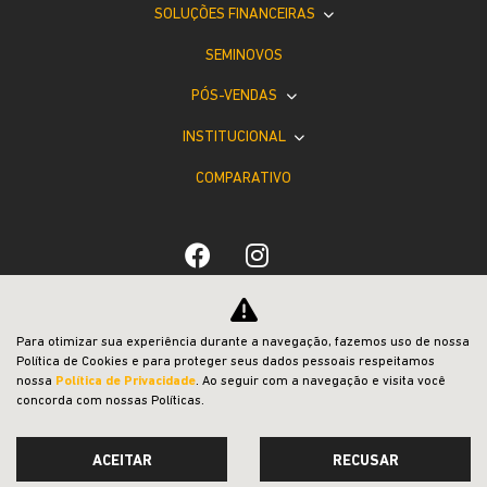
SOLUÇÕES FINANCEIRAS
SEMINOVOS
PÓS-VENDAS
INSTITUCIONAL
COMPARATIVO
Desacelere. Seu bem maior é a vida.
Para otimizar sua experiência durante a navegação, fazemos uso de nossa
Política de Cookies e para proteger seus dados pessoais respeitamos
nossa
Política de Privacidade
. Ao seguir com a navegação e visita você
concorda com nossas Políticas.
ACEITAR
RECUSAR
Desenvolvido pela DEALERSPACE ® Direitos Reservados.