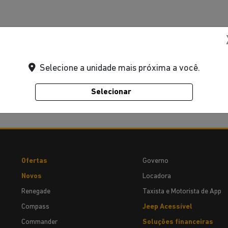
Selecione a unidade mais próxima a você.
Selecionar
Ofertas
Governo
Novos
Locadora
Renegade
Taxista e Motorista de App
Compass
Jeep Acessível
Commander
Soluções financeiras