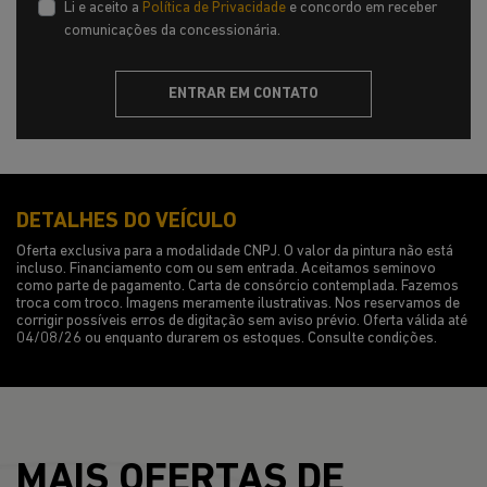
Li e aceito a
Política de Privacidade
e concordo em receber
comunicações da concessionária.
ENTRAR EM CONTATO
DETALHES DO VEÍCULO
Oferta exclusiva para a modalidade CNPJ. O valor da pintura não está
incluso. Financiamento com ou sem entrada. Aceitamos seminovo
como parte de pagamento. Carta de consórcio contemplada. Fazemos
troca com troco. Imagens meramente ilustrativas. Nos reservamos de
corrigir possíveis erros de digitação sem aviso prévio. Oferta válida até
04/08/26 ou enquanto durarem os estoques. Consulte condições.
MAIS OFERTAS DE