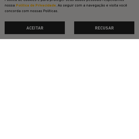
Política de Cookies e para proteger seus dados pessoais respeitamos
NOVOS
nossa
Política de Privacidade
. Ao seguir com a navegação e visita você
concorda com nossas Políticas.
VENDAS DIRETAS
JEEP ACESSÍVEL
ACEITAR
RECUSAR
SOLUÇÕES FINANCEIRAS
SEMINOVOS
PÓS-VENDAS
INSTITUCIONAL
COMPARATIVO
Desacelere. Seu bem maior é a vida.